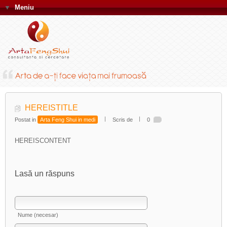
▼
Meniu
HEREISTITLE
Postat in
Arta Feng Shui in medi
Scris de
0
HEREISCONTENT
Lasă un răspuns
Nume (necesar)