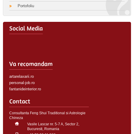
Portofoliu
Social Media
Va recomandam
artarelaxarii.ro
personal-job.ro
fantanideinterior.ro
Contact
Consultanta Feng Shui Traditional si Astrologie
Chineza
Vasile Lascar nr. 5-7 A, Sector 2,
Bucuresti, Romania