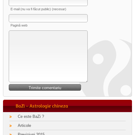
E-mail (nu va fi făcut public) (necesar)
Pagină web
BaZi – Astrologie chineza
Ce este BaZi ?
Articole
Previziuni 2015