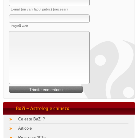
E-mail (nu va fi făcut public) (necesar)
Pagină web
BaZi – Astrologie chineza
Ce este BaZi ?
Articole
Previziuni 2015