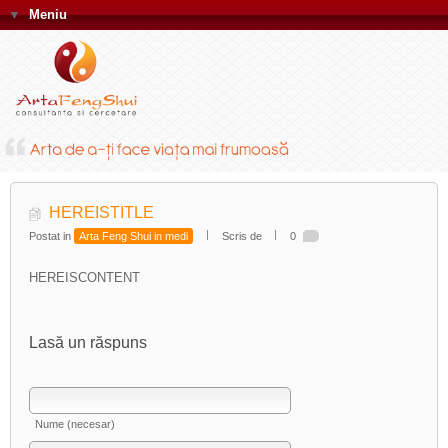
▼
Meniu
HEREISTITLE
Postat in
Arta Feng Shui in medi
Scris de
0
HEREISCONTENT
Lasă un răspuns
Nume (necesar)