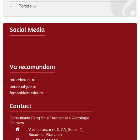
Portofoliu
Social Media
Va recomandam
artarelaxarii.ro
personal-job.ro
fantanideinterior.ro
Contact
Consultanta Feng Shui Traditional si Astrologie
Chineza
Vasile Lascar nr. 5-7 A, Sector 2,
Bucuresti, Romania