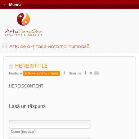
▼
Meniu
HEREISTITLE
Postat in
Arta Feng Shui in medi
Scris de
0
HEREISCONTENT
Lasă un răspuns
Nume (necesar)