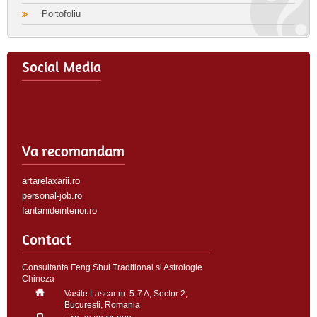
Portofoliu
Social Media
Va recomandam
artarelaxarii.ro
personal-job.ro
fantanideinterior.ro
Contact
Consultanta Feng Shui Traditional si Astrologie
Chineza
Vasile Lascar nr. 5-7 A, Sector 2,
Bucuresti, Romania