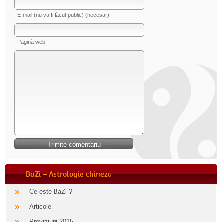
E-mail (nu va fi făcut public) (necesar)
Pagină web
BaZi – Astrologie chineza
Ce este BaZi ?
Articole
Previziuni 2015