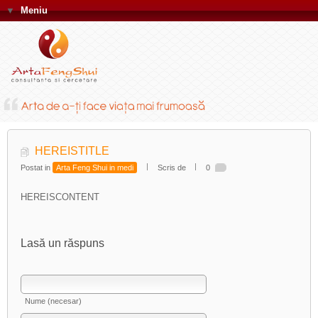
▼
Meniu
HEREISTITLE
Postat in
Arta Feng Shui in medi
Scris de
0
HEREISCONTENT
Lasă un răspuns
Nume (necesar)