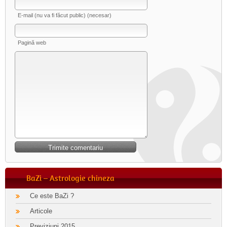
E-mail (nu va fi făcut public) (necesar)
Pagină web
BaZi – Astrologie chineza
Ce este BaZi ?
Articole
Previziuni 2015