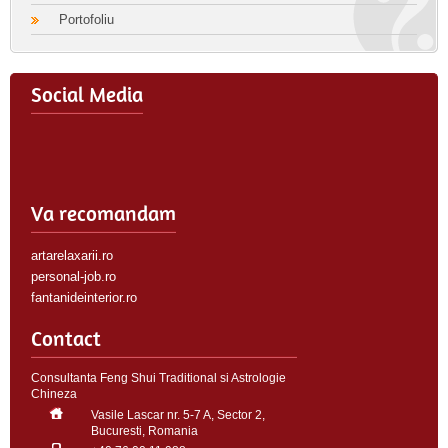
Portofoliu
Social Media
Va recomandam
artarelaxarii.ro
personal-job.ro
fantanideinterior.ro
Contact
Consultanta Feng Shui Traditional si Astrologie
Chineza
Vasile Lascar nr. 5-7 A, Sector 2,
Bucuresti, Romania