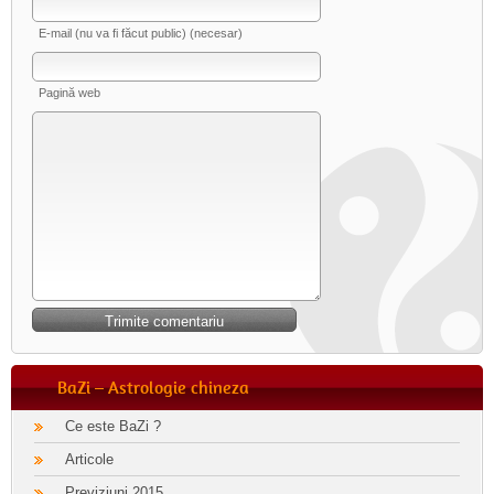
E-mail (nu va fi făcut public) (necesar)
Pagină web
BaZi – Astrologie chineza
Ce este BaZi ?
Articole
Previziuni 2015