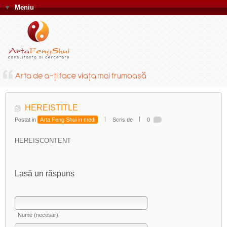
▼
Meniu
HEREISTITLE
Postat in
Arta Feng Shui in medi
Scris de
0
HEREISCONTENT
Lasă un răspuns
Nume (necesar)