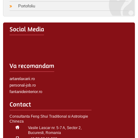
Portofoliu
Social Media
Va recomandam
artarelaxarii.ro
personal-job.ro
fantanideinterior.ro
Contact
Consultanta Feng Shui Traditional si Astrologie
Chineza
Vasile Lascar nr. 5-7 A, Sector 2,
Bucuresti, Romania