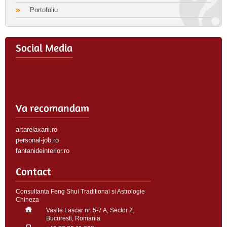
Portofoliu
Social Media
Va recomandam
artarelaxarii.ro
personal-job.ro
fantanideinterior.ro
Contact
Consultanta Feng Shui Traditional si Astrologie
Chineza
Vasile Lascar nr. 5-7 A, Sector 2,
Bucuresti, Romania