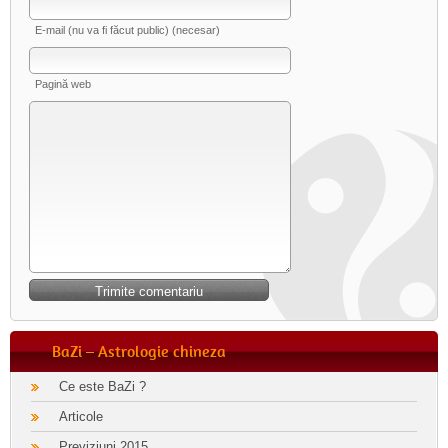
E-mail (nu va fi făcut public) (necesar)
Pagină web
BaZi – Astrologie chineza
Ce este BaZi ?
Articole
Previziuni 2015