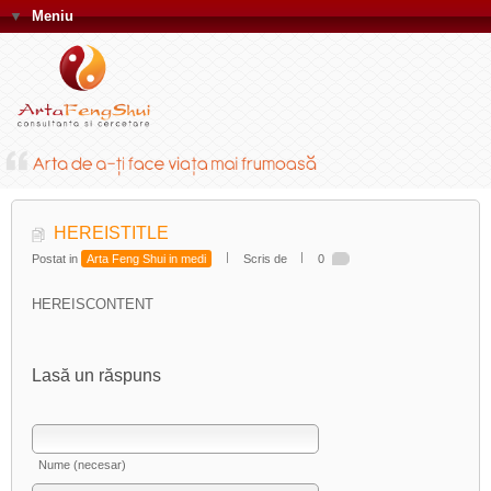
▼
Meniu
HEREISTITLE
Postat in
Arta Feng Shui in medi
Scris de
0
HEREISCONTENT
Lasă un răspuns
Nume (necesar)