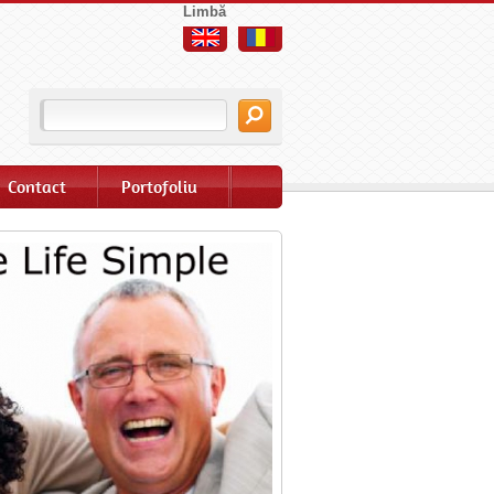
Limbă
Contact
Portofoliu