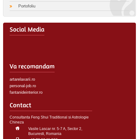
Portofoliu
Social Media
Va recomandam
artarelaxarii.ro
personal-job.ro
fantanideinterior.ro
Contact
Consultanta Feng Shui Traditional si Astrologie
Chineza
Vasile Lascar nr. 5-7 A, Sector 2,
Bucuresti, Romania