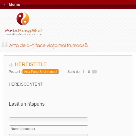
▼
Meniu
HEREISTITLE
Postat in
Arta Feng Shui in medi
Scris de
0
HEREISCONTENT
Lasă un răspuns
Nume (necesar)