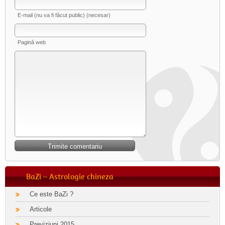
E-mail (nu va fi făcut public) (necesar)
Pagină web
BaZi – Astrologie chineza
Ce este BaZi ?
Articole
Previziuni 2015