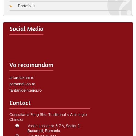
Portofoliu
Social Media
Va recomandam
artarelaxarii.ro
personal-job.ro
fantanideinterior.ro
Contact
Consultanta Feng Shui Traditional si Astrologie
Chineza
Vasile Lascar nr. 5-7 A, Sector 2,
Bucuresti, Romania