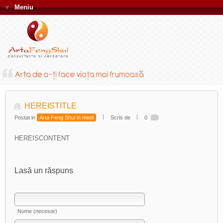
▼
Meniu
HEREISTITLE
Postat in
Arta Feng Shui in medi
Scris de
0
HEREISCONTENT
Lasă un răspuns
Nume (necesar)