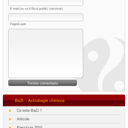
E-mail (nu va fi făcut public) (necesar)
Pagină web
BaZi – Astrologie chineza
Ce este BaZi ?
Articole
Previziuni 2015