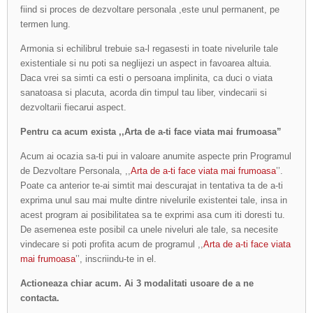
fiind si proces de dezvoltare personala ,este unul permanent, pe
termen lung.
Armonia si echilibrul trebuie sa-l regasesti in toate nivelurile tale
existentiale si nu poti sa neglijezi un aspect in favoarea altuia.
Daca vrei sa simti ca esti o persoana implinita, ca duci o viata
sanatoasa si placuta, acorda din timpul tau liber, vindecarii si
dezvoltarii fiecarui aspect.
Pentru ca acum exista ,,Arta de a-ti face viata mai frumoasa”
Acum ai ocazia sa-ti pui in valoare anumite aspecte prin Programul
de Dezvoltare Personala, ,,
Arta de a-ti face viata mai frumoasa
’’.
Poate ca anterior te-ai simtit mai descurajat in tentativa ta de a-ti
exprima unul sau mai multe dintre nivelurile existentei tale, insa in
acest program ai posibilitatea sa te exprimi asa cum iti doresti tu.
De asemenea este posibil ca unele niveluri ale tale, sa necesite
vindecare si poti profita acum de programul ,,
Arta de a-ti face viata
mai frumoasa
’’, inscriindu-te in el.
Actioneaza chiar acum. Ai 3 modalitati usoare de a ne
contacta.