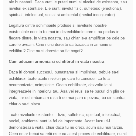
ale bunastarii. Daca vreti le puteti numi si niveluri de existenta, sau
niveluri existentiale. Ele sunt: nivelul fizic, sufletesc (emotional),
spiritual, intelectual, social si ambiental (mediul inconjurator).
Legatura dintre schimbarile produse si nivelurile noastre
existentiale consta tocmai in dezechilibrele care s-au produs in
fiecare dintre, in viata noastra, sau chiar le-a amplificat pe cele pe
care le aveam. Cine nu-si doreste sa traiasca in armonie si
echilibru? Cine nu-si doreste sa fie bogat?
Cum aducem armonia si echilibrul in viata
noastra
Daca iti doresti succesul, bunastarea si implinirea, trebuie sa-ti
echilibrezi toate acele niveluri pe care tu consideri ca le ai
nearmonizate, neimplinite. Odata echilibrate, dezvolta-le si
integreaza-le in interiorul tau. Asa vei reusi sa te bucuri din plin de
viata, iar schimbarea n-o sa ti se mai para o povara, ba din contra,
chiar o sa-ti placa.
Toate nivelurile existentei – fizic, sufletesc, spiritual, intelectual,
social, ambiental sunt la fel de importante. Acest lucru ti-l
demonstreaza viata, chiar daca tu nu crezi, acum sau mai tarziu.
Ceea ce ar trebui sa retii este ca acest proces de echilibrare, numit