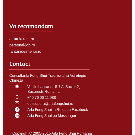
Va recomandam
artarelaxarii.ro
personal-job.ro
fantanideinterior.ro
Contact
Consultanta Feng Shui Traditional si Astrologie
Chineza
Vasile Lascar nr. 5-7 A, Sector 2,
Bucuresti, Romania
+40 76 00 11 988
descopera@artafengshui.ro
Arta Feng Shui in Reteaua Facebook
Arta Feng Shui pe Messenger
Copyright © 2005-2015 Arta Feng Shui Romania