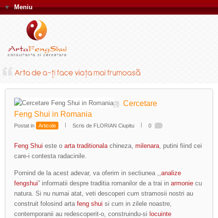
▼
Meniu
Cercetare
Feng Shui in Romania
Postat in
Articole
Scris de FLORIAN Ciupitu
0
Feng Shui
este o
arta traditionala
chineza,
milenara
, putini fiind cei
care-i contesta radacinile.
Pornind de la acest adevar, va oferim in sectiunea ,,
analize
fengshui
” informatii despre traditia romanilor de a trai in
armonie
cu
natura. Si nu numai atat, veti descoperi cum stramosii nostri au
construit folosind arta
feng shui
si cum in zilele noastre,
contemporanii au redescoperit-o, construindu-si
locuinte