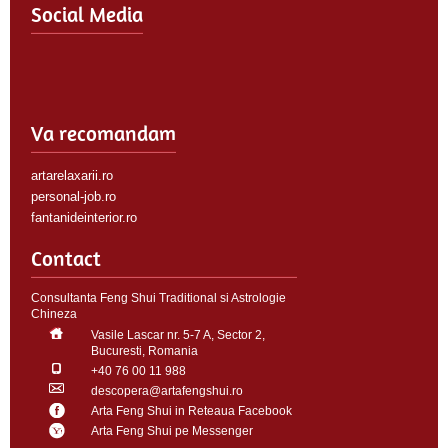
Social Media
Va recomandam
artarelaxarii.ro
personal-job.ro
fantanideinterior.ro
Contact
Consultanta Feng Shui Traditional si Astrologie
Chineza
Vasile Lascar nr. 5-7 A, Sector 2,
Bucuresti, Romania
+40 76 00 11 988
descopera@artafengshui.ro
Arta Feng Shui in Reteaua Facebook
Arta Feng Shui pe Messenger