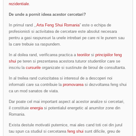
rezidentiale
.
De unde a pornit ideea acestor cercetari?
In primul rand ,,
Arta Feng Shui Romania
” este o echipa de
profesionisti si activitatea de cercetare este absolut necesara
pentru a gasi raspunsuri la unele intrebari pe care ni le punem sau
la care trebuie sa raspundem.
In al doilea rand, verificarea practica a
teoriilor
si
principiilor feng
shui
pe teren si prezentarea acestora tuturor studentilor care se
inscriu la
cursurile
organizate si sustinute de biroul de consultanta.
In al treilea rand curiozitatea si interesul de a descoperi noi
informatii care sa contribuie la
promovarea
si dezvoltarea feng shui
ca un mod sanatos de viata.
Dar poate cel mai important aspect al acestor analize si cercetari,
il constituie
energia
si potentialul energetic al anumitor zone din
Romania.
Exista destule motivatii puternice, mai ales cand toti cei din jurul
tau spun ca studiul si cercetarea
feng shui
sunt dificile, greu de