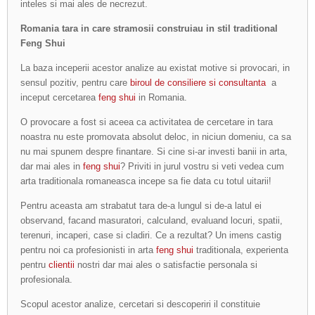
inteles si mai ales de necrezut.
Romania tara in care stramosii construiau in stil traditional
Feng Shui
La baza inceperii acestor analize au existat motive si provocari, in
sensul pozitiv, pentru care
biroul de consiliere si consultanta
a
inceput cercetarea
feng shui
in Romania.
O provocare a fost si aceea ca activitatea de cercetare in tara
noastra nu este promovata absolut deloc, in niciun domeniu, ca sa
nu mai spunem despre finantare. Si cine si-ar investi banii in arta,
dar mai ales in
feng shui
? Priviti in jurul vostru si veti vedea cum
arta traditionala romaneasca incepe sa fie data cu totul uitarii!
Pentru aceasta am strabatut tara de-a lungul si de-a latul ei
observand, facand masuratori, calculand, evaluand locuri, spatii,
terenuri, incaperi, case si cladiri. Ce a rezultat? Un imens castig
pentru noi ca profesionisti in arta
feng shui
traditionala, experienta
pentru
clientii
nostri dar mai ales o satisfactie personala si
profesionala.
Scopul acestor analize, cercetari si descoperiri il constituie