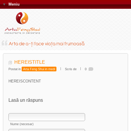
▼
Meniu
HEREISTITLE
Postat in
Arta Feng Shui in medi
Scris de
0
HEREISCONTENT
Lasă un răspuns
Nume (necesar)