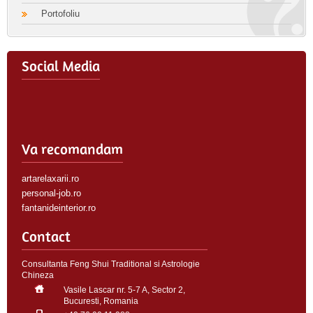
Portofoliu
Social Media
Va recomandam
artarelaxarii.ro
personal-job.ro
fantanideinterior.ro
Contact
Consultanta Feng Shui Traditional si Astrologie
Chineza
Vasile Lascar nr. 5-7 A, Sector 2,
Bucuresti, Romania