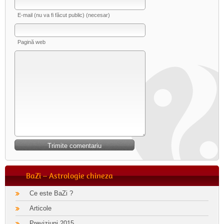
E-mail (nu va fi făcut public) (necesar)
Pagină web
BaZi – Astrologie chineza
Ce este BaZi ?
Articole
Previziuni 2015