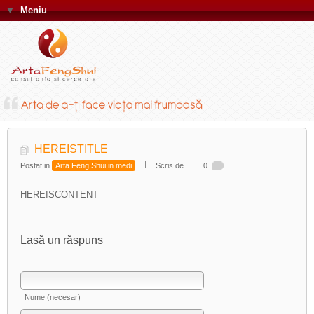
▼
Meniu
HEREISTITLE
Postat in
Arta Feng Shui in medi
Scris de
0
HEREISCONTENT
Lasă un răspuns
Nume (necesar)