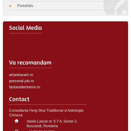
Portofoliu
Social Media
Va recomandam
artarelaxarii.ro
personal-job.ro
fantanideinterior.ro
Contact
Consultanta Feng Shui Traditional si Astrologie
Chineza
Vasile Lascar nr. 5-7 A, Sector 2,
Bucuresti, Romania