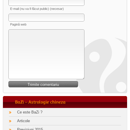
E-mail (nu va fi făcut public) (necesar)
Pagină web
BaZi – Astrologie chineza
Ce este BaZi ?
Articole
Previziuni 2015