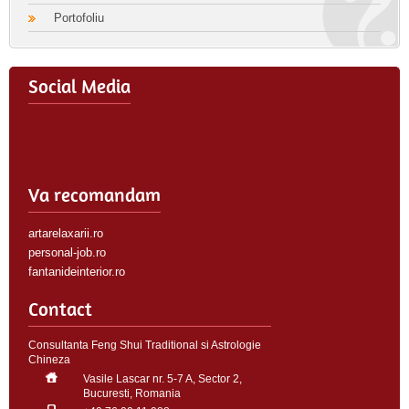
Portofoliu
Social Media
Va recomandam
artarelaxarii.ro
personal-job.ro
fantanideinterior.ro
Contact
Consultanta Feng Shui Traditional si Astrologie
Chineza
Vasile Lascar nr. 5-7 A, Sector 2,
Bucuresti, Romania