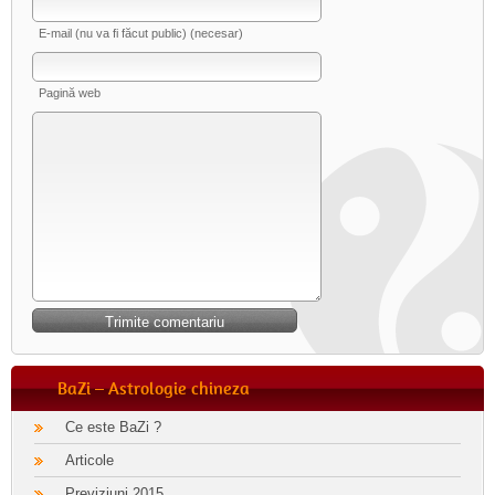
E-mail (nu va fi făcut public) (necesar)
Pagină web
BaZi – Astrologie chineza
Ce este BaZi ?
Articole
Previziuni 2015