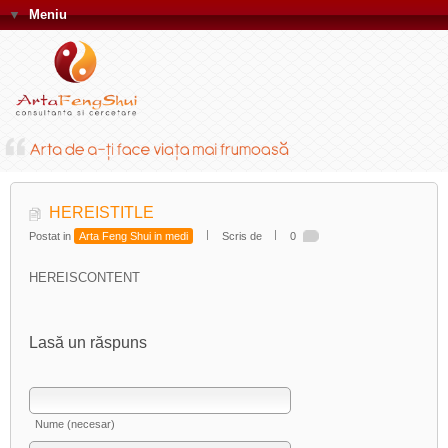
▼
Meniu
HEREISTITLE
Postat in
Arta Feng Shui in medi
Scris de
0
HEREISCONTENT
Lasă un răspuns
Nume (necesar)