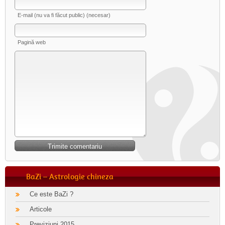
E-mail (nu va fi făcut public) (necesar)
Pagină web
BaZi – Astrologie chineza
Ce este BaZi ?
Articole
Previziuni 2015