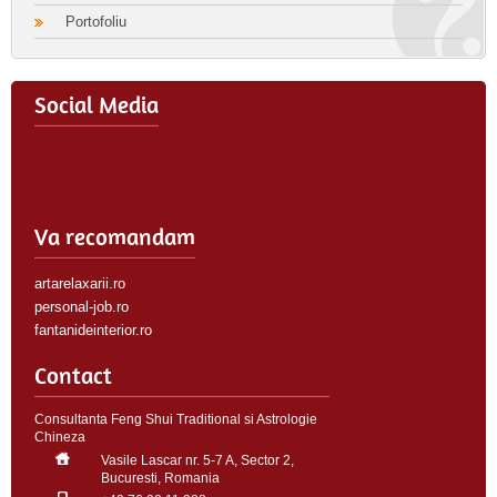
Portofoliu
Social Media
Va recomandam
artarelaxarii.ro
personal-job.ro
fantanideinterior.ro
Contact
Consultanta Feng Shui Traditional si Astrologie
Chineza
Vasile Lascar nr. 5-7 A, Sector 2,
Bucuresti, Romania