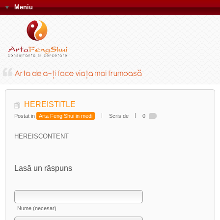
▼
Meniu
HEREISTITLE
Postat in
Arta Feng Shui in medi
Scris de
0
HEREISCONTENT
Lasă un răspuns
Nume (necesar)