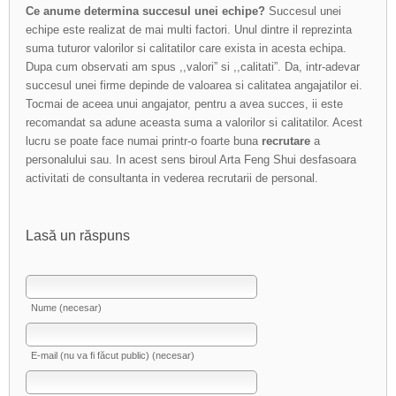
Ce anume determina succesul unei echipe?
Succesul unei
echipe este realizat de mai multi factori. Unul dintre il reprezinta
suma tuturor valorilor si calitatilor care exista in acesta echipa.
Dupa cum observati am spus ,,valori” si ,,calitati”. Da, intr-adevar
succesul unei firme depinde de valoarea si calitatea angajatilor ei.
Tocmai de aceea unui angajator, pentru a avea succes, ii este
recomandat sa adune aceasta suma a valorilor si calitatilor. Acest
lucru se poate face numai printr-o foarte buna
recrutare
a
personalului sau. In acest sens biroul Arta Feng Shui desfasoara
activitati de consultanta in vederea recrutarii de personal.
Lasă un răspuns
Nume (necesar)
E-mail (nu va fi făcut public) (necesar)