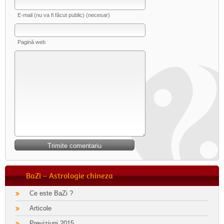
E-mail (nu va fi făcut public) (necesar)
Pagină web
BaZi – Astrologie chineza
Ce este BaZi ?
Articole
Previziuni 2015