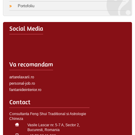
Portofoliu
Social Media
Va recomandam
artarelaxarii.ro
personal-job.ro
fantanideinterior.ro
Contact
Consultanta Feng Shui Traditional si Astrologie
Chineza
Vasile Lascar nr. 5-7 A, Sector 2,
Bucuresti, Romania