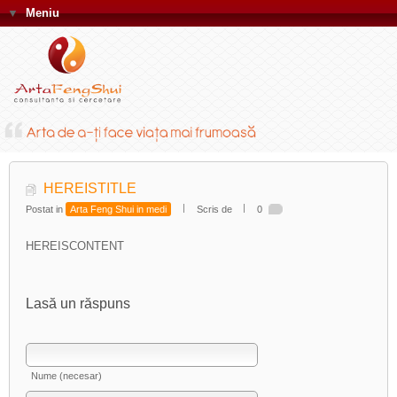
▼
Meniu
HEREISTITLE
Postat in
Arta Feng Shui in medi
Scris de
0
HEREISCONTENT
Lasă un răspuns
Nume (necesar)