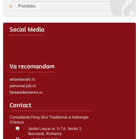
Portofoliu
Social Media
Va recomandam
artarelaxarii.ro
personal-job.ro
fantanideinterior.ro
Contact
Consultanta Feng Shui Traditional si Astrologie
Chineza
Vasile Lascar nr. 5-7 A, Sector 2,
Bucuresti, Romania