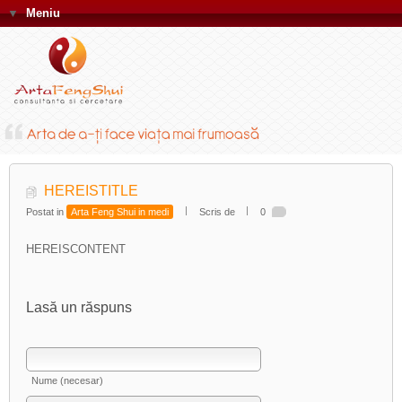
▼
Meniu
HEREISTITLE
Postat in
Arta Feng Shui in medi
Scris de
0
HEREISCONTENT
Lasă un răspuns
Nume (necesar)