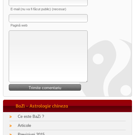
E-mail (nu va fi făcut public) (necesar)
Pagină web
BaZi – Astrologie chineza
Ce este BaZi ?
Articole
Previziuni 2015