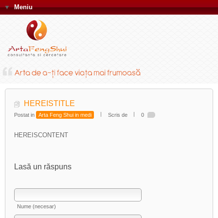
▼
Meniu
HEREISTITLE
Postat in
Arta Feng Shui in medi
Scris de
0
HEREISCONTENT
Lasă un răspuns
Nume (necesar)