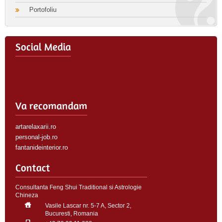
Portofoliu
Social Media
Va recomandam
artarelaxarii.ro
personal-job.ro
fantanideinterior.ro
Contact
Consultanta Feng Shui Traditional si Astrologie
Chineza
Vasile Lascar nr. 5-7 A, Sector 2,
Bucuresti, Romania