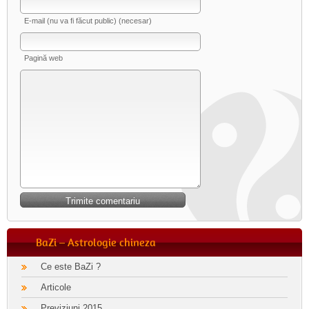
E-mail (nu va fi făcut public) (necesar)
Pagină web
BaZi – Astrologie chineza
Ce este BaZi ?
Articole
Previziuni 2015