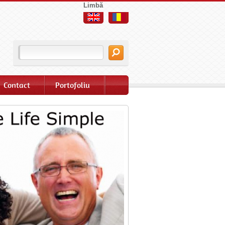
Limbă
Contact
Portofoliu