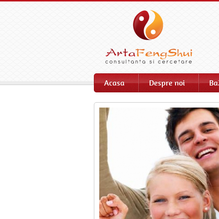
Acasa
Despre noi
Ba