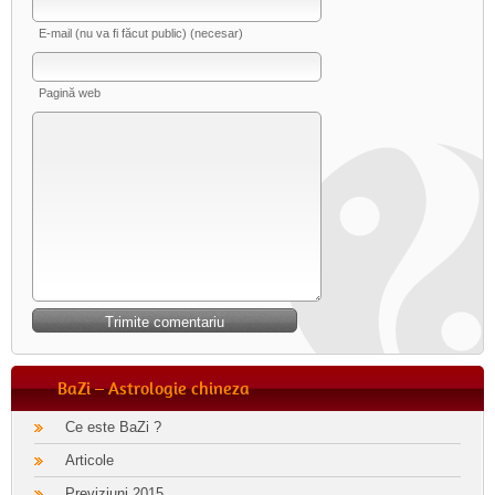
E-mail (nu va fi făcut public) (necesar)
Pagină web
BaZi – Astrologie chineza
Ce este BaZi ?
Articole
Previziuni 2015