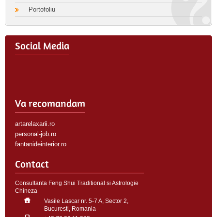
Portofoliu
Social Media
Va recomandam
artarelaxarii.ro
personal-job.ro
fantanideinterior.ro
Contact
Consultanta Feng Shui Traditional si Astrologie
Chineza
Vasile Lascar nr. 5-7 A, Sector 2,
Bucuresti, Romania