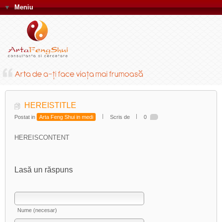
▼
Meniu
HEREISTITLE
Postat in
Arta Feng Shui in medi
Scris de
0
HEREISCONTENT
Lasă un răspuns
Nume (necesar)