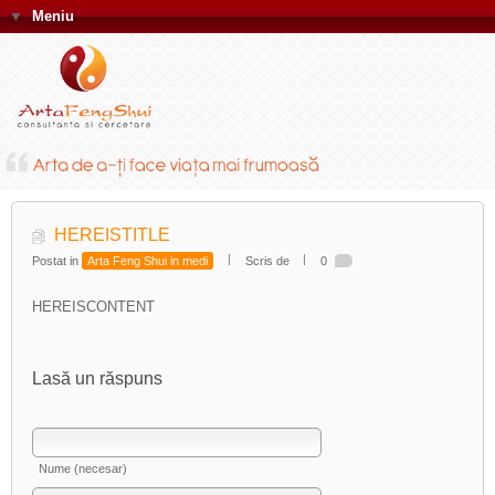
▼
Meniu
HEREISTITLE
Postat in
Arta Feng Shui in medi
Scris de
0
HEREISCONTENT
Lasă un răspuns
Nume (necesar)