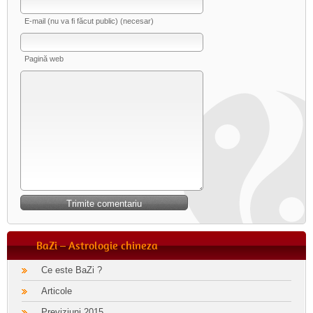
E-mail (nu va fi făcut public) (necesar)
Pagină web
BaZi – Astrologie chineza
Ce este BaZi ?
Articole
Previziuni 2015