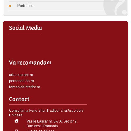
Portofoliu
Social Media
Va recomandam
artarelaxarii.ro
personal-job.ro
fantanideinterior.ro
Contact
Consultanta Feng Shui Traditional si Astrologie
Chineza
Vasile Lascar nr. 5-7 A, Sector 2,
Bucuresti, Romania