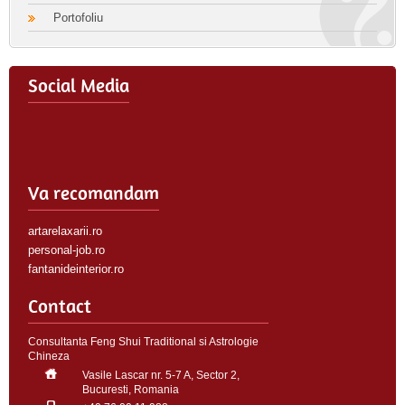
Portofoliu
Social Media
Va recomandam
artarelaxarii.ro
personal-job.ro
fantanideinterior.ro
Contact
Consultanta Feng Shui Traditional si Astrologie
Chineza
Vasile Lascar nr. 5-7 A, Sector 2,
Bucuresti, Romania