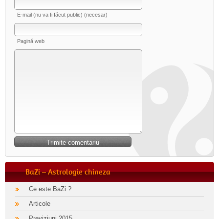
E-mail (nu va fi făcut public) (necesar)
Pagină web
BaZi – Astrologie chineza
Ce este BaZi ?
Articole
Previziuni 2015