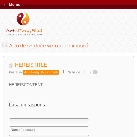
▼
Meniu
HEREISTITLE
Postat in
Arta Feng Shui in medi
Scris de
0
HEREISCONTENT
Lasă un răspuns
Nume (necesar)