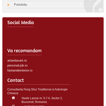
Portofoliu
Social Media
Va recomandam
artarelaxarii.ro
personal-job.ro
fantanideinterior.ro
Contact
Consultanta Feng Shui Traditional si Astrologie
Chineza
Vasile Lascar nr. 5-7 A, Sector 2,
Bucuresti, Romania