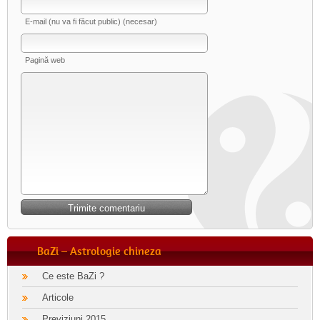
E-mail (nu va fi făcut public) (necesar)
Pagină web
BaZi – Astrologie chineza
Ce este BaZi ?
Articole
Previziuni 2015