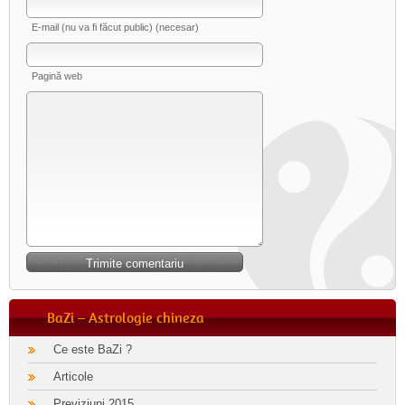
E-mail (nu va fi făcut public) (necesar)
Pagină web
BaZi – Astrologie chineza
Ce este BaZi ?
Articole
Previziuni 2015