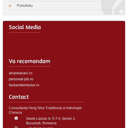
Portofoliu
Social Media
Va recomandam
artarelaxarii.ro
personal-job.ro
fantanideinterior.ro
Contact
Consultanta Feng Shui Traditional si Astrologie
Chineza
Vasile Lascar nr. 5-7 A, Sector 2,
Bucuresti, Romania