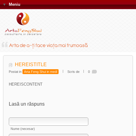
▼
Meniu
HEREISTITLE
Postat in
Arta Feng Shui in medi
Scris de
0
HEREISCONTENT
Lasă un răspuns
Nume (necesar)