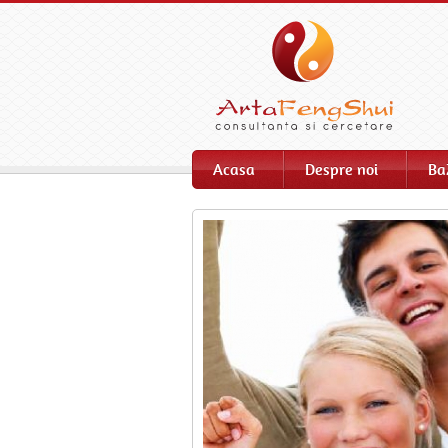
Acasa
Despre noi
Ba