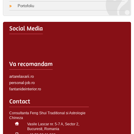
Portofoliu
Social Media
Va recomandam
artarelaxarii.ro
personal-job.ro
fantanideinterior.ro
Contact
Consultanta Feng Shui Traditional si Astrologie
Chineza
Vasile Lascar nr. 5-7 A, Sector 2,
Bucuresti, Romania