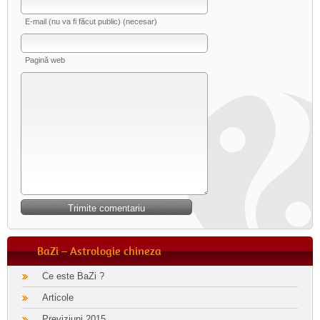
E-mail (nu va fi făcut public) (necesar)
Pagină web
BaZi – Astrologie chineza
Ce este BaZi ?
Articole
Previziuni 2015