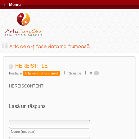
▼
Meniu
HEREISTITLE
Postat in
Arta Feng Shui in medi
Scris de
0
HEREISCONTENT
Lasă un răspuns
Nume (necesar)