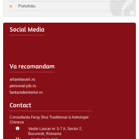
Portofoliu
Social Media
Va recomandam
artarelaxarii.ro
personal-job.ro
fantanideinterior.ro
Contact
Consultanta Feng Shui Traditional si Astrologie
Chineza
Vasile Lascar nr. 5-7 A, Sector 2,
Bucuresti, Romania