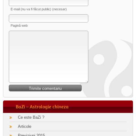
E-mail (nu va fi făcut public) (necesar)
Pagină web
BaZi – Astrologie chineza
Ce este BaZi ?
Articole
Previziuni 2015