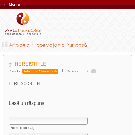
▼
Meniu
HEREISTITLE
Postat in
Arta Feng Shui in medi
Scris de
0
HEREISCONTENT
Lasă un răspuns
Nume (necesar)