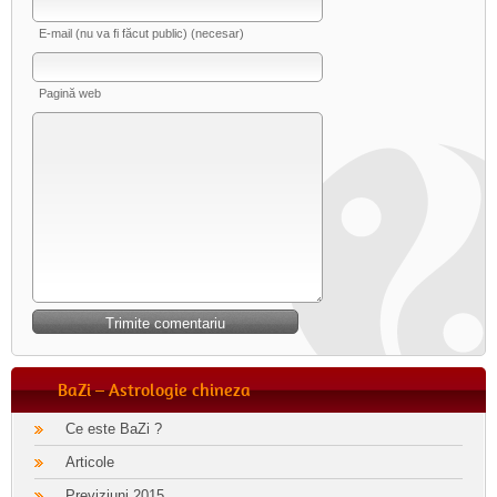
E-mail (nu va fi făcut public) (necesar)
Pagină web
BaZi – Astrologie chineza
Ce este BaZi ?
Articole
Previziuni 2015