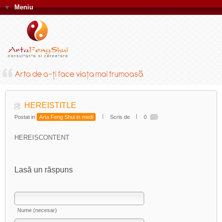
▼
Meniu
HEREISTITLE
Postat in
Arta Feng Shui in medi
Scris de
0
HEREISCONTENT
Lasă un răspuns
Nume (necesar)