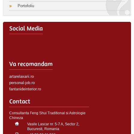
Portofoliu
Social Media
Va recomandam
artarelaxarii.ro
personal-job.ro
fantanideinterior.ro
Contact
Consultanta Feng Shui Traditional si Astrologie
Chineza
Vasile Lascar nr. 5-7 A, Sector 2,
Bucuresti, Romania