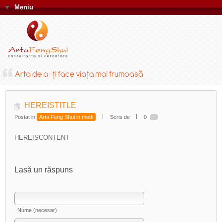
▼
Meniu
HEREISTITLE
Postat in
Arta Feng Shui in medi
Scris de
0
HEREISCONTENT
Lasă un răspuns
Nume (necesar)