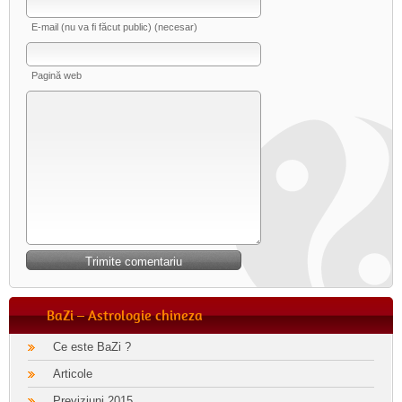
E-mail (nu va fi făcut public) (necesar)
Pagină web
BaZi – Astrologie chineza
Ce este BaZi ?
Articole
Previziuni 2015