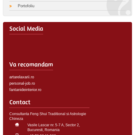
Portofoliu
Social Media
Va recomandam
artarelaxarii.ro
personal-job.ro
fantanideinterior.ro
Contact
Consultanta Feng Shui Traditional si Astrologie
Chineza
Vasile Lascar nr. 5-7 A, Sector 2,
Bucuresti, Romania