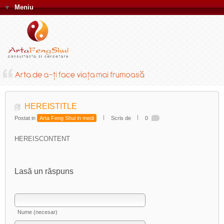
▼
Meniu
HEREISTITLE
Postat in
Arta Feng Shui in medi
Scris de
0
HEREISCONTENT
Lasă un răspuns
Nume (necesar)