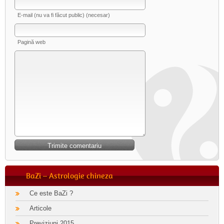
E-mail (nu va fi făcut public) (necesar)
Pagină web
BaZi – Astrologie chineza
Ce este BaZi ?
Articole
Previziuni 2015