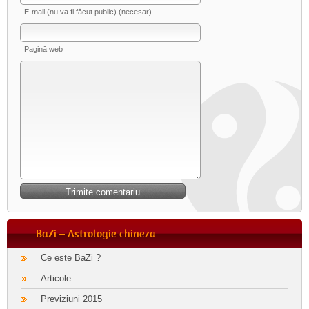
E-mail (nu va fi făcut public) (necesar)
Pagină web
BaZi – Astrologie chineza
Ce este BaZi ?
Articole
Previziuni 2015