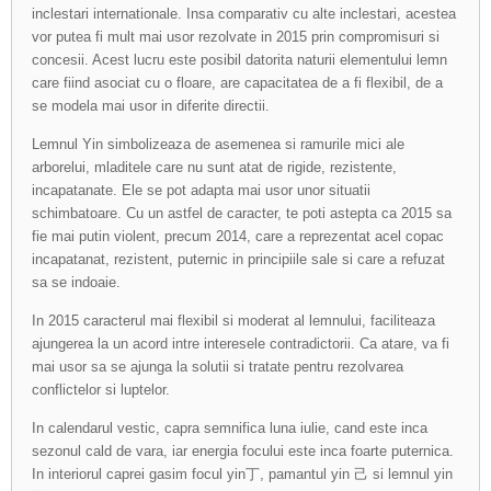
inclestari internationale. Insa comparativ cu alte inclestari, acestea
vor putea fi mult mai usor rezolvate in 2015 prin compromisuri si
concesii. Acest lucru este posibil datorita naturii elementului lemn
care fiind asociat cu o floare, are capacitatea de a fi flexibil, de a
se modela mai usor in diferite directii.
Lemnul Yin simbolizeaza de asemenea si ramurile mici ale
arborelui, mladitele care nu sunt atat de rigide, rezistente,
incapatanate. Ele se pot adapta mai usor unor situatii
schimbatoare. Cu un astfel de caracter, te poti astepta ca 2015 sa
fie mai putin violent, precum 2014, care a reprezentat acel copac
incapatanat, rezistent, puternic in principiile sale si care a refuzat
sa se indoaie.
In 2015 caracterul mai flexibil si moderat al lemnului, faciliteaza
ajungerea la un acord intre interesele contradictorii. Ca atare, va fi
mai usor sa se ajunga la solutii si tratate pentru rezolvarea
conflictelor si luptelor.
In calendarul vestic, capra semnifica luna iulie, cand este inca
sezonul cald de vara, iar energia focului este inca foarte puternica.
In interiorul caprei gasim focul yin丁, pamantul yin 己 si lemnul yin