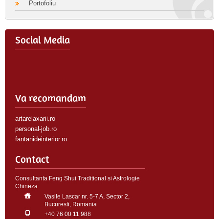
Portofoliu
Social Media
Va recomandam
artarelaxarii.ro
personal-job.ro
fantanideinterior.ro
Contact
Consultanta Feng Shui Traditional si Astrologie
Chineza
Vasile Lascar nr. 5-7 A, Sector 2,
Bucuresti, Romania
+40 76 00 11 988