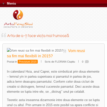
▼
Meniu
Vom reusi
sa fim mai flexibili in 2015?
Postat in
Previziuni 2015
Scris de FLORIAN Ciupitu
0
In calendarul Hsia, anul Caprei, este simbolizat prin doua elemente
– lemnul yin in partea superioara si pamantul in partea de jos,
adica lemn deasupra pamantului. Conform celor doua cicluri de
creatie si distrugere, lemnul cucereste pamantul. Deci aceste doua
elemente se lupta intre ele, se ,,distrug’’ unul pe celalalt.
Teoretic asta inseamna dizarmonie intre doua elemente ce se lupta
unul cu altul. Prin urmare in 2015 este posibil sa apara conflicte si