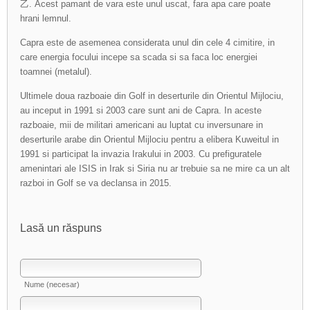
乙. Acest pamant de vara este unul uscat, fara apa care poate
hrani lemnul.
Capra este de asemenea considerata unul din cele 4 cimitire, in
care energia focului incepe sa scada si sa faca loc energiei
toamnei (metalul).
Ultimele doua razboaie din Golf in deserturile din Orientul Mijlociu,
au inceput in 1991 si 2003 care sunt ani de Capra. In aceste
razboaie, mii de militari americani au luptat cu inversunare in
deserturile arabe din Orientul Mijlociu pentru a elibera Kuweitul in
1991 si participat la invazia Irakului in 2003. Cu prefiguratele
amenintari ale ISIS in Irak si Siria nu ar trebuie sa ne mire ca un alt
razboi in Golf se va declansa in 2015.
Lasă un răspuns
Nume (necesar)