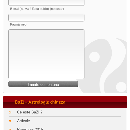
E-mail (nu va fi făcut public) (necesar)
Pagină web
BaZi – Astrologie chineza
Ce este BaZi ?
Articole
Previziuni 2015