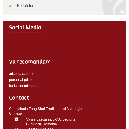
Portofoliu
Social Media
Va recomandam
artarelaxarii.ro
personal-job.ro
fantanideinterior.ro
Contact
Consultanta Feng Shui Traditional si Astrologie
Chineza
Vasile Lascar nr. 5-7 A, Sector 2,
Bucuresti, Romania