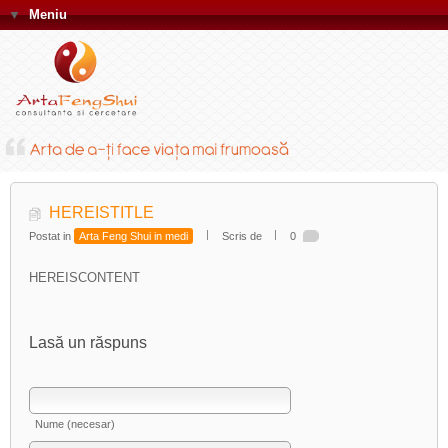
▼
Meniu
HEREISTITLE
Postat in
Arta Feng Shui in medi
Scris de
0
HEREISCONTENT
Lasă un răspuns
Nume (necesar)