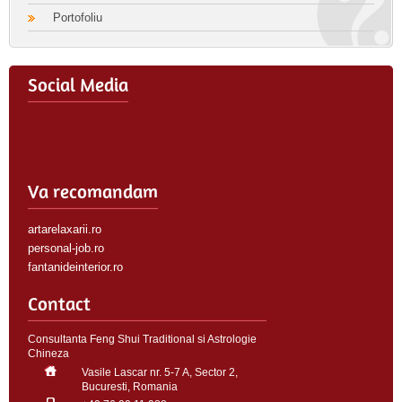
Portofoliu
Social Media
Va recomandam
artarelaxarii.ro
personal-job.ro
fantanideinterior.ro
Contact
Consultanta Feng Shui Traditional si Astrologie
Chineza
Vasile Lascar nr. 5-7 A, Sector 2,
Bucuresti, Romania