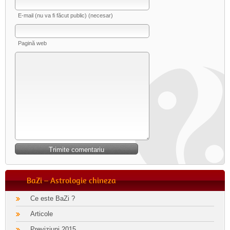
E-mail (nu va fi făcut public) (necesar)
Pagină web
BaZi – Astrologie chineza
Ce este BaZi ?
Articole
Previziuni 2015