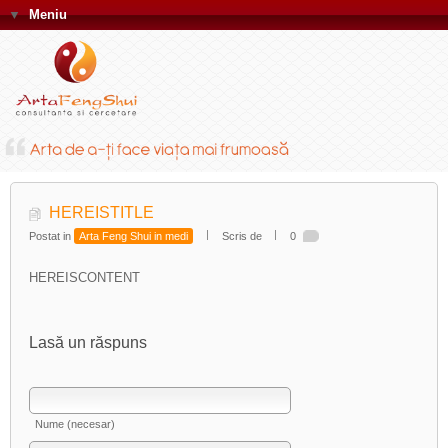
▼
Meniu
HEREISTITLE
Postat in
Arta Feng Shui in medi
Scris de
0
HEREISCONTENT
Lasă un răspuns
Nume (necesar)