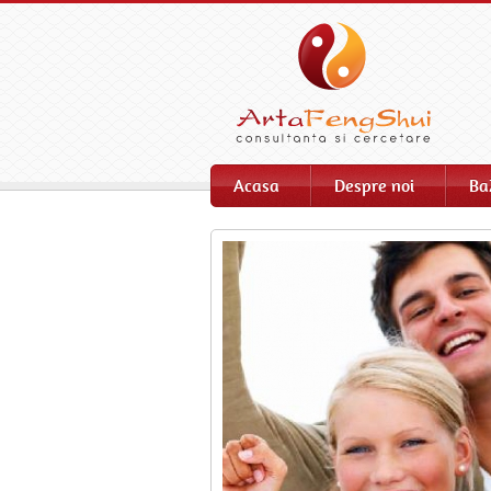
Acasa
Despre noi
Ba