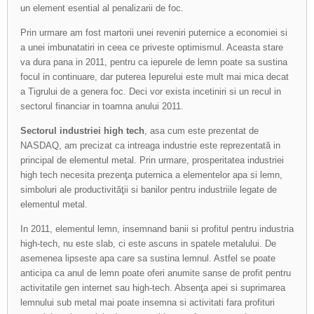
un element esential al penalizarii de foc.
Prin urmare am fost martorii unei reveniri puternice a economiei si
a unei imbunatatiri in ceea ce priveste optimismul. Aceasta stare
va dura pana in 2011, pentru ca iepurele de lemn poate sa sustina
focul in continuare, dar puterea Iepurelui este mult mai mica decat
a Tigrului de a genera foc. Deci vor exista incetiniri si un recul in
sectorul financiar in toamna anului 2011.
Sectorul industriei high tech
, asa cum este prezentat de
NASDAQ, am precizat ca intreaga industrie este reprezentată in
principal de elementul metal. Prin urmare, prosperitatea industriei
high tech necesita prezenţa puternica a elementelor apa si lemn,
simboluri ale productivităţii si banilor pentru industriile legate de
elementul metal.
In 2011, elementul lemn, insemnand banii si profitul pentru industria
high-tech, nu este slab, ci este ascuns in spatele metalului. De
asemenea lipseste apa care sa sustina lemnul. Astfel se poate
anticipa ca anul de lemn poate oferi anumite sanse de profit pentru
activitatile gen internet sau high-tech. Absenţa apei si suprimarea
lemnului sub metal mai poate insemna si activitati fara profituri