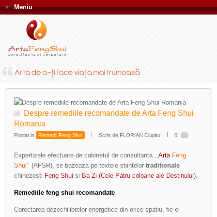
▼
Meniu
Despre remediile recomandate de Arta Feng Shui
Romania
Postat in
Remedii Feng Shui
Scris de FLORIAN Ciupitu
0
Expertizele efectuate de cabinetul de consultanta ,,
Arta
Feng
Shui
’’ (AFSR), se bazeaza pe textele stiintelor
traditionale
chinezesti
Feng Shui
si
Ba Zi (Cele Patru coloane ale Destinului)
.
Remediile feng shui recomandate
Corectarea dezechilibrelor energetice din orice spatiu, fie el