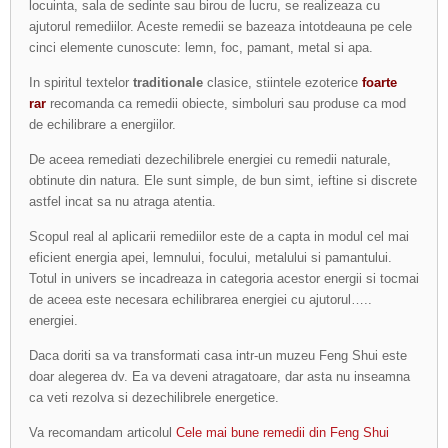
locuinta, sala de sedinte sau birou de lucru, se realizeaza cu
ajutorul remediilor. Aceste remedii se bazeaza intotdeauna pe cele
cinci elemente cunoscute: lemn, foc, pamant, metal si apa.
In spiritul textelor
traditionale
clasice, stiintele ezoterice
foarte
rar
recomanda ca remedii obiecte, simboluri sau produse ca mod
de echilibrare a energiilor.
De aceea remediati dezechilibrele energiei cu remedii naturale,
obtinute din natura. Ele sunt simple, de bun simt, ieftine si discrete
astfel incat sa nu atraga atentia.
Scopul real al aplicarii remediilor este de a capta in modul cel mai
eficient energia apei, lemnului, focului, metalului si pamantului.
Totul in univers se incadreaza in categoria acestor energii si tocmai
de aceea este necesara echilibrarea energiei cu ajutorul…..
energiei.
Daca doriti sa va transformati casa intr-un muzeu Feng Shui este
doar alegerea dv. Ea va deveni atragatoare, dar asta nu inseamna
ca veti rezolva si dezechilibrele energetice.
Va recomandam articolul
Cele mai bune remedii din Feng Shui