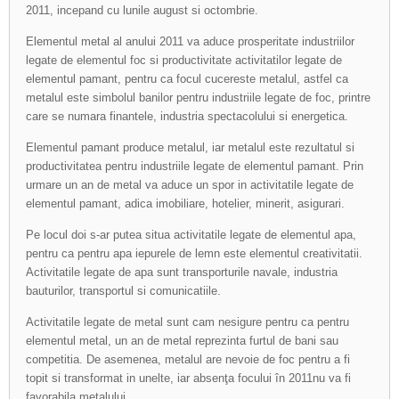
2011, incepand cu lunile august si octombrie.
Elementul metal al anului 2011 va aduce prosperitate industriilor
legate de elementul foc si productivitate activitatilor legate de
elementul pamant, pentru ca focul cucereste metalul, astfel ca
metalul este simbolul banilor pentru industriile legate de foc, printre
care se numara finantele, industria spectacolului si energetica.
Elementul pamant produce metalul, iar metalul este rezultatul si
productivitatea pentru industriile legate de elementul pamant. Prin
urmare un an de metal va aduce un spor in activitatile legate de
elementul pamant, adica imobiliare, hotelier, minerit, asigurari.
Pe locul doi s-ar putea situa activitatile legate de elementul apa,
pentru ca pentru apa iepurele de lemn este elementul creativitatii.
Activitatile legate de apa sunt transporturile navale, industria
bauturilor, transportul si comunicatiile.
Activitatile legate de metal sunt cam nesigure pentru ca pentru
elementul metal, un an de metal reprezinta furtul de bani sau
competitia. De asemenea, metalul are nevoie de foc pentru a fi
topit si transformat in unelte, iar absenţa focului în 2011nu va fi
favorabila metalului.