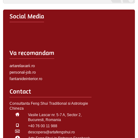
Social Media
Va recomandam
artarelaxarii.ro
personal-job.ro
fantanideinterior.ro
Contact
Consultanta Feng Shui Traditional si Astrologie
Chineza
Vasile Lascar nr. 5-7 A, Sector 2,
Bucuresti, Romania
+40 76 00 11 988
descopera@artafengshui.ro