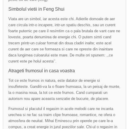
Simbolul vietii in Feng Shui
Viata are un simbol, iar acesta este chi. Adierile domoale de aer
care circula intr-o incapere, intr-un spatiu deschis, sau un curent
foarte puternic pe care il resimtim ca o pala brutala de vant care ne
loveste, poarta denumirea de energie chi. O putem simti cand
trecem printr-un culoar format din doua cladiri inalte; este acel
curent de aer care se formeaza si care ne opreste din inaintare
daca lungimea culoarului este mare. De multe ori spunem: ,,ce
curent este pe holul acesta’’.
Atrageti frumosul in casa voastra
Tot ce este frumos in natura, este datator de energie si
insufleteste. Ganditi-va la o floare frumoasa, la un peisaj de munte,
la o masina noua, la tot ce este frumos. Cand cumparati un
autorism nou apare aceasta senzatie de bucurie, de placere.
Frumosul si placutul il regasim in acele melodii care ne incanta
urechea si ne fac sa traim clipe frumoase, romantice, ne ofera o
atmosfera de neuitat. Mihai Eminescu prin operele pe care le-a
compus, a creat energie in jurul poeziilor sale. Chi-ul o regasim in