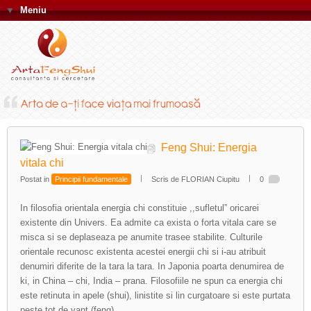
▼
Meniu
Feng Shui: Energia
vitala chi
Postat in
Principii fundamentale
Scris de FLORIAN Ciupitu
0
In filosofia orientala energia chi constituie ,,sufletul” oricarei
existente din Univers. Ea admite ca exista o forta vitala care se
misca si se deplaseaza pe anumite trasee stabilite. Culturile
orientale recunosc existenta acestei energii chi si i-au atribuit
denumiri diferite de la tara la tara. In Japonia poarta denumirea de
ki, in China – chi, India – prana. Filosofiile ne spun ca energia chi
este retinuta in apele (shui), linistite si lin curgatoare si este purtata
peste tot de vant (feng).