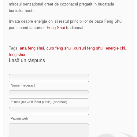
mirosul senzational creat de cozonacul pregatit in bucataria
bunicilor nostri.
Invata despre energia chi si restul principiilor de baza Feng Shui
participand la cursuri
Feng Shui
traditional.
Tags:
arta feng shui
,
curs feng shui
,
cursuri feng shui
,
energie chi
,
feng shui
Lasă un răspuns
Nume (necesar)
E-mail (nu va fi făcut public) (necesar)
Pagină web