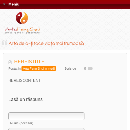
▼
Meniu
HEREISTITLE
Postat in
Arta Feng Shui in medi
Scris de
0
HEREISCONTENT
Lasă un răspuns
Nume (necesar)