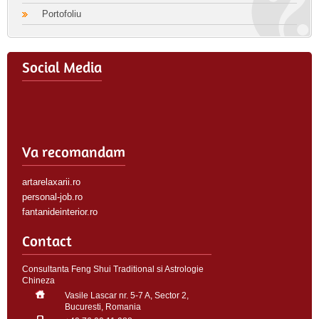
Portofoliu
Social Media
Va recomandam
artarelaxarii.ro
personal-job.ro
fantanideinterior.ro
Contact
Consultanta Feng Shui Traditional si Astrologie
Chineza
Vasile Lascar nr. 5-7 A, Sector 2,
Bucuresti, Romania