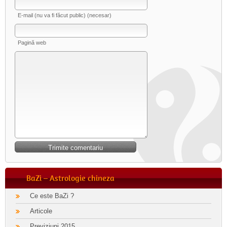
E-mail (nu va fi făcut public) (necesar)
Pagină web
BaZi – Astrologie chineza
Ce este BaZi ?
Articole
Previziuni 2015