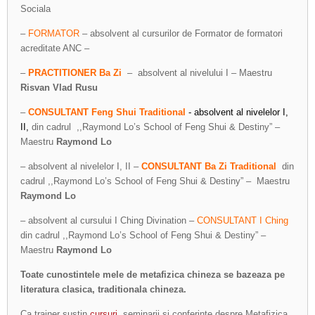
Sociala
–
FORMATOR
– absolvent al cursurilor de Formator de formatori
acreditate ANC –
–
PRACTITIONER Ba Zi
– absolvent al nivelului I – Maestru
Risvan Vlad Rusu
–
CONSULTANT Feng Shui Traditional
- absolvent al nivelelor I,
II,
din cadrul ,,Raymond Lo’s School of Feng Shui & Destiny” –
Maestru
Raymond Lo
– absolvent al nivelelor I, II –
CONSULTANT Ba Zi Traditional
din
cadrul ,,Raymond Lo’s School of Feng Shui & Destiny” – Maestru
Raymond Lo
– absolvent al cursului I Ching Divination –
CONSULTANT I Ching
din cadrul ,,Raymond Lo’s School of Feng Shui & Destiny” –
Maestru
Raymond Lo
Toate cunostintele mele de metafizica chineza se bazeaza pe
literatura clasica, traditionala chineza.
Ca trainer sustin
cursuri
, seminarii si conferinte despre Metafizica