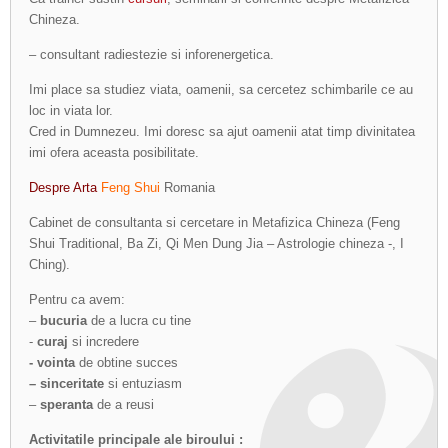
Chineza.
– consultant radiestezie si inforenergetica.
Imi place sa studiez viata, oamenii, sa cercetez schimbarile ce au
loc in viata lor.
Cred in Dumnezeu. Imi doresc sa ajut oamenii atat timp divinitatea
imi ofera aceasta posibilitate.
Despre Arta
Feng Shui
Romania
Cabinet de consultanta si cercetare in Metafizica Chineza (Feng
Shui Traditional, Ba Zi, Qi Men Dung Jia – Astrologie chineza -, I
Ching).
Pentru ca avem:
–
bucuria
de a lucra cu tine
-
curaj
si incredere
- vointa
de obtine succes
– sinceritate
si entuziasm
–
speranta
de a reusi
Activitatile principale ale biroului :