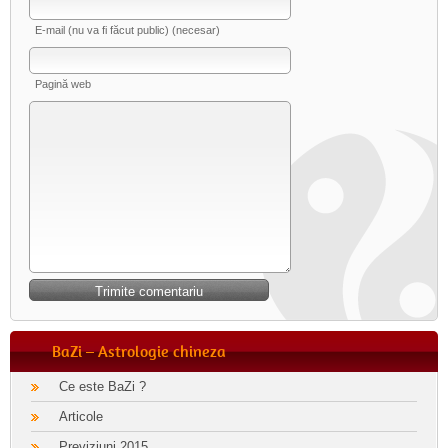
E-mail (nu va fi făcut public) (necesar)
Pagină web
BaZi – Astrologie chineza
Ce este BaZi ?
Articole
Previziuni 2015