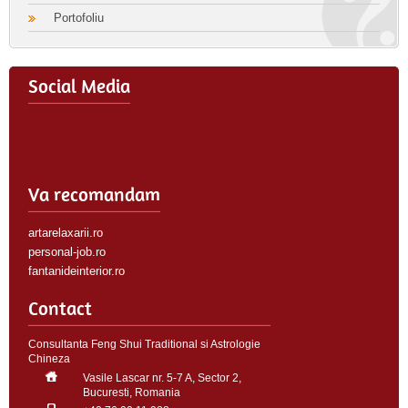
Portofoliu
Social Media
Va recomandam
artarelaxarii.ro
personal-job.ro
fantanideinterior.ro
Contact
Consultanta Feng Shui Traditional si Astrologie
Chineza
Vasile Lascar nr. 5-7 A, Sector 2,
Bucuresti, Romania