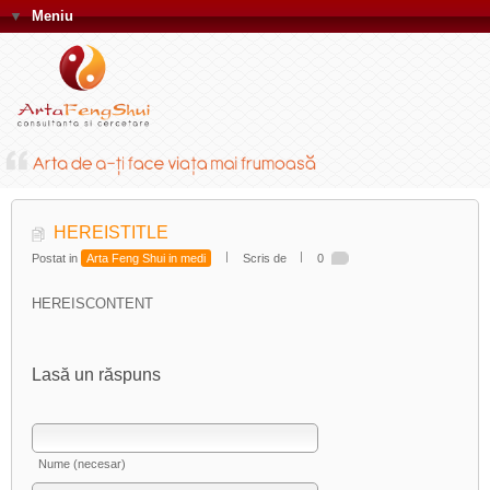
▼
Meniu
HEREISTITLE
Postat in
Arta Feng Shui in medi
Scris de
0
HEREISCONTENT
Lasă un răspuns
Nume (necesar)