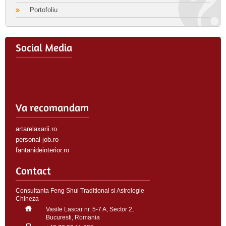
Portofoliu
Social Media
Va recomandam
artarelaxarii.ro
personal-job.ro
fantanideinterior.ro
Contact
Consultanta Feng Shui Traditional si Astrologie
Chineza
Vasile Lascar nr. 5-7 A, Sector 2,
Bucuresti, Romania