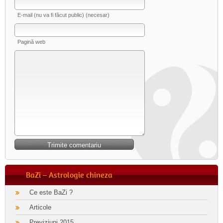
E-mail (nu va fi făcut public) (necesar)
Pagină web
BaZi – Astrologie chineza
Ce este BaZi ?
Articole
Previziuni 2015