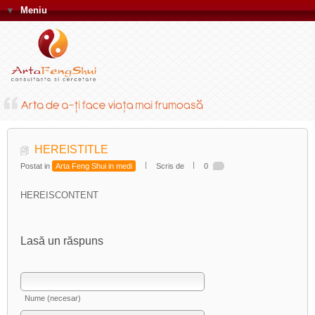
▼
Meniu
HEREISTITLE
Postat in
Arta Feng Shui in medi
Scris de
0
HEREISCONTENT
Lasă un răspuns
Nume (necesar)