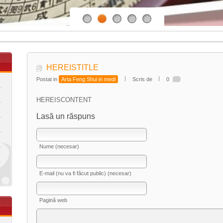
HEREISTITLE
Postat in
Arta Feng Shui in medi
Scris de
0
HEREISCONTENT
Lasă un răspuns
Nume (necesar)
E-mail (nu va fi făcut public) (necesar)
Pagină web