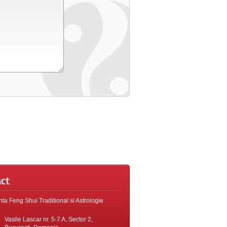
ct
ta Feng Shui Traditional si Astrologie
Vasile Lascar nr. 5-7 A, Sector 2,