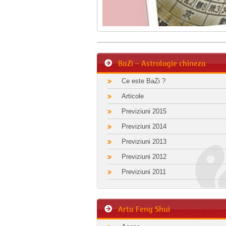
BaZi – Astrologie chineza
Ce este BaZi ?
Articole
Previziuni 2015
Previziuni 2014
Previziuni 2013
Previziuni 2012
Previziuni 2011
Arta Feng Shui