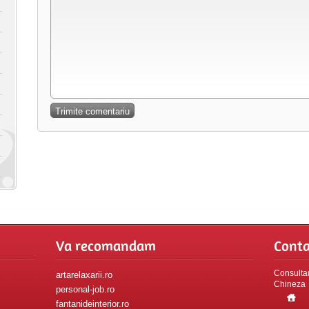
Va recomandam
Conta
Consultan
artarelaxarii.ro
Chineza
personal-job.ro
fantanideinterior.ro