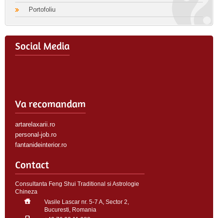
Portofoliu
Social Media
Va recomandam
artarelaxarii.ro
personal-job.ro
fantanideinterior.ro
Contact
Consultanta Feng Shui Traditional si Astrologie
Chineza
Vasile Lascar nr. 5-7 A, Sector 2,
Bucuresti, Romania