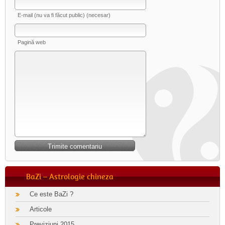
E-mail (nu va fi făcut public) (necesar)
Pagină web
BaZi – Astrologie chineza
Ce este BaZi ?
Articole
Previziuni 2015