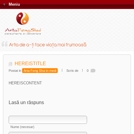
▼
Meniu
HEREISTITLE
Postat in
Arta Feng Shui in medi
Scris de
0
HEREISCONTENT
Lasă un răspuns
Nume (necesar)