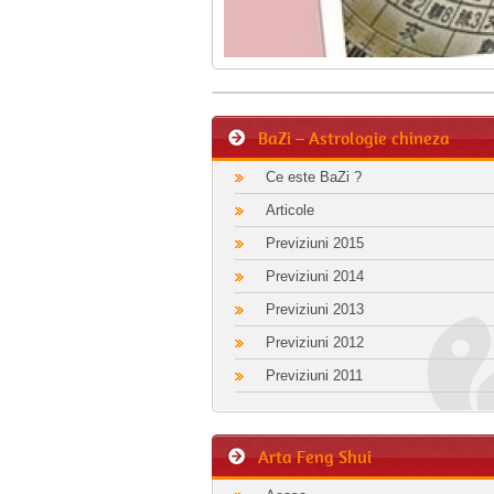
BaZi – Astrologie chineza
Ce este BaZi ?
Articole
Previziuni 2015
Previziuni 2014
Previziuni 2013
Previziuni 2012
Previziuni 2011
Arta Feng Shui