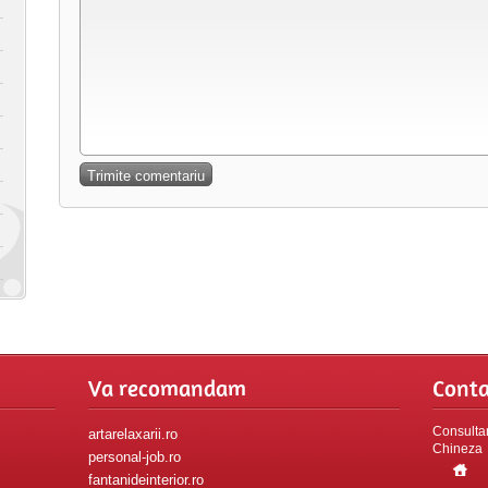
Va recomandam
Conta
Consultan
artarelaxarii.ro
Chineza
personal-job.ro
fantanideinterior.ro