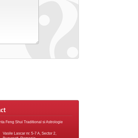
ct
ta Feng Shui Traditional si Astrologie
Vasile Lascar nr. 5-7 A, Sector 2,