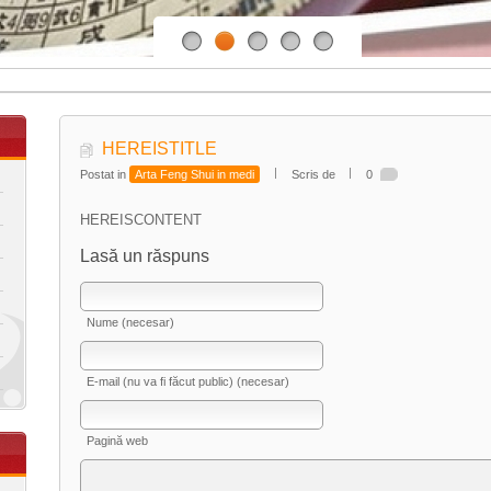
HEREISTITLE
Postat in
Arta Feng Shui in medi
Scris de
0
HEREISCONTENT
Lasă un răspuns
Nume (necesar)
E-mail (nu va fi făcut public) (necesar)
Pagină web