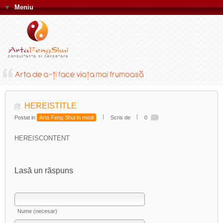
▼
Meniu
HEREISTITLE
Postat in
Arta Feng Shui in medi
Scris de
0
HEREISCONTENT
Lasă un răspuns
Nume (necesar)