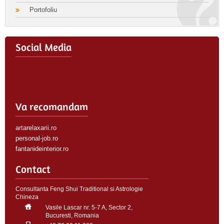
Portofoliu
Social Media
Va recomandam
artarelaxarii.ro
personal-job.ro
fantanideinterior.ro
Contact
Consultanta Feng Shui Traditional si Astrologie
Chineza
Vasile Lascar nr. 5-7 A, Sector 2,
Bucuresti, Romania