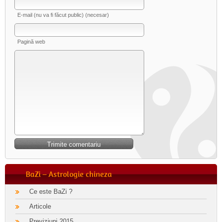
E-mail (nu va fi făcut public) (necesar)
Pagină web
BaZi – Astrologie chineza
Ce este BaZi ?
Articole
Previziuni 2015