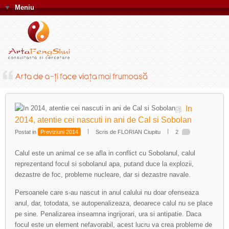
▼
Meniu
In
2014, atentie cei nascuti in ani de Cal si Sobolan
Postat in
Previziuni 2014
Scris de FLORIAN Ciupitu
2
Calul este un animal ce se afla in conflict cu Sobolanul, calul
reprezentand focul si sobolanul apa, putand duce la explozii,
dezastre de foc, probleme nucleare, dar si dezastre navale.
Persoanele care s-au nascut in anul calului nu doar ofenseaza
anul, dar, totodata, se autopenalizeaza, deoarece calul nu se place
pe sine. Penalizarea inseamna ingrijorari, ura si antipatie. Daca
focul este un element nefavorabil, acest lucru va crea probleme de