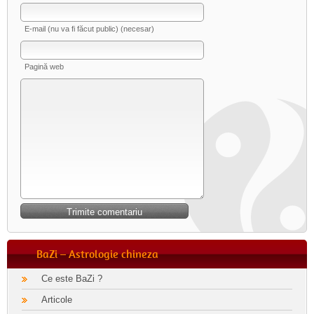
E-mail (nu va fi făcut public) (necesar)
Pagină web
BaZi – Astrologie chineza
Ce este BaZi ?
Articole