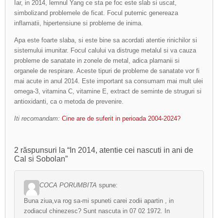
Iar, in 2014, lemnul Yang ce sta pe foc este slab si uscat,
simbolizand problemele de ficat. Focul puternic genereaza
inflamatii, hipertensiune si probleme de inima.
Apa este foarte slaba, si este bine sa acordati atentie rinichilor si
sistemului imunitar. Focul calului va distruge metalul si va cauza
probleme de sanatate in zonele de metal, adica plamanii si
organele de respirare. Aceste tipuri de probleme de sanatate vor fi
mai acute in anul 2014. Este important sa consumam mai mult ulei
omega-3, vitamina C, vitamine E, extract de seminte de struguri si
antioxidanti, ca o metoda de prevenire.
Iti recomandam:
Cine are de suferit in perioada 2004-2024?
2 răspunsuri la “In 2014, atentie cei nascuti in ani de
Cal si Sobolan”
COCA PORUMBITA
spune:
Buna ziua,va rog sa-mi spuneti carei zodii apartin , in
zodiacul chinezesc? Sunt nascuta in 07 02 1972. In