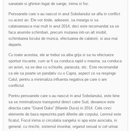
sanatate si ghinion legat de sange, inima si foc.
Persoanele care s-au nascut in anul Sobolanului se afla in conflict
cu acest an. Ele vor tinde, adeseori, sa mearga si sa
calatoareasca mai mult in anul 2014, deci este recomandat sa se
faca anumite schimbari, precum mutarea intr-un alt imobil,
schimbarea locului de munca, efectuarea de calatorii, si asa mai
departe.
Cu toate acestea, ele ar trebui sa aiba grija si sa nu efectueze
sporturi riscante, cum ar fi sa conduca rapid o masina, sa conduca
un avion, sa se dea cu schiurile, parasuta, etc. Este recomandat
ca ele sa poarte un pandativ cu o Capra, aspect ce va respinge
Calul, pentru a minimaliza influenta negativa pe care o are
conflictul.
Pentru persoanele care s-au nascut in anul Sobolanului, este bine
sa se minimalizeze transportul direct catre Sud, deoarece este
directia catre “Grand Duke” (Marele Duce) in 2014. Cele cinci
elemente de baza reprezinta parti diferite ale corpului, Lemnul este
ficatul, Focul inima si circulatia sangelui si apa este asociata, in
general, cu rinichii, sistemul imunitar, organul sexual si cel urinar.