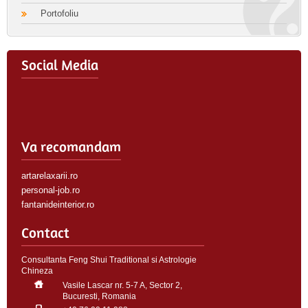
Portofoliu
Social Media
Va recomandam
artarelaxarii.ro
personal-job.ro
fantanideinterior.ro
Contact
Consultanta Feng Shui Traditional si Astrologie
Chineza
Vasile Lascar nr. 5-7 A, Sector 2,
Bucuresti, Romania