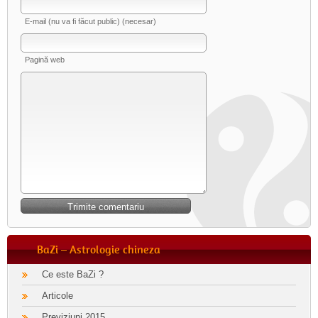
E-mail (nu va fi făcut public) (necesar)
Pagină web
BaZi – Astrologie chineza
Ce este BaZi ?
Articole
Previziuni 2015