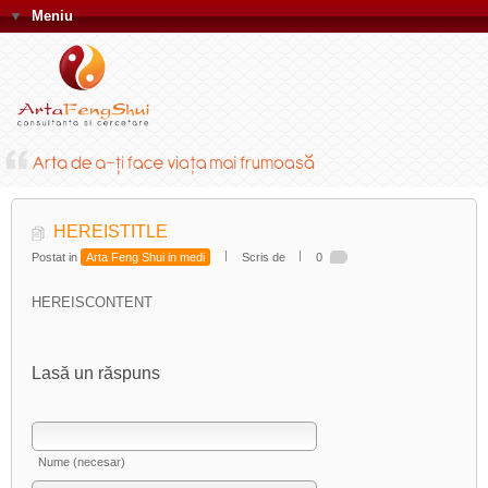
▼
Meniu
HEREISTITLE
Postat in
Arta Feng Shui in medi
Scris de
0
HEREISCONTENT
Lasă un răspuns
Nume (necesar)